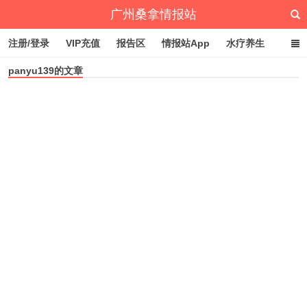
广州桑拿情报站
注册/登录
VIP充值
报告区
情报站App
水疗养生
panyu139的文章
深圳桑拿情报站
文章归档
标签云
点赞排行