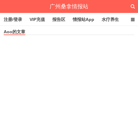
广州桑拿情报站
注册/登录
VIP充值
报告区
情报站App
水疗养生
Aoo的文章
深圳桑拿情报站
文章归档
标签云
点赞排行